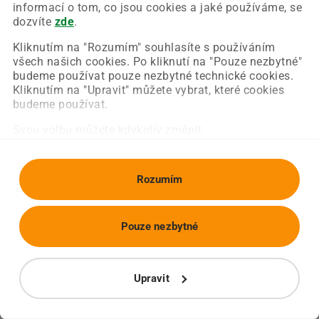
Chyba nastala na naší straně a už ji opravujeme.
informací o tom, co jsou cookies a jaké používáme, se
Zkuste prosím znovu načíst požadovanou stránku.
dozvíte
zde
.
Kliknutím na "Rozumím" souhlasíte s používáním
všech našich cookies. Po kliknutí na "Pouze nezbytné"
Obnovit stránku
Úvodní strana
budeme používat pouze nezbytné technické cookies.
Kliknutím na "Upravit" můžete vybrat, které cookies
budeme používat.
Svou volbu můžete kdykoliv změnit.
Rozumím
Pouze nezbytné
Upravit