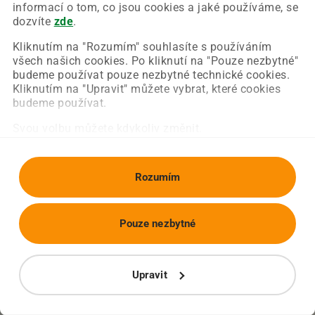
Chyba nastala na naší straně a už ji opravujeme.
informací o tom, co jsou cookies a jaké používáme, se
Zkuste prosím znovu načíst požadovanou stránku.
dozvíte
zde
.
Kliknutím na "Rozumím" souhlasíte s používáním
všech našich cookies. Po kliknutí na "Pouze nezbytné"
Obnovit stránku
Úvodní strana
budeme používat pouze nezbytné technické cookies.
Kliknutím na "Upravit" můžete vybrat, které cookies
budeme používat.
Svou volbu můžete kdykoliv změnit.
Rozumím
Pouze nezbytné
Upravit