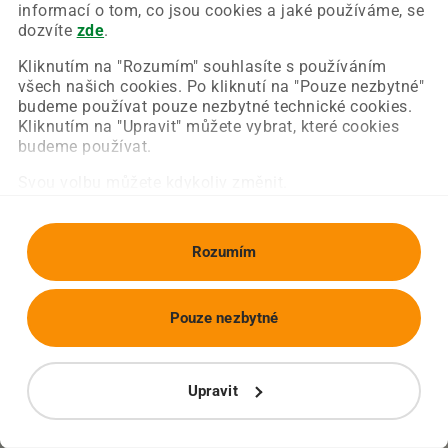
Chyba nastala na naší straně a už ji opravujeme.
informací o tom, co jsou cookies a jaké používáme, se
Zkuste prosím znovu načíst požadovanou stránku.
dozvíte
zde
.
Kliknutím na "Rozumím" souhlasíte s používáním
všech našich cookies. Po kliknutí na "Pouze nezbytné"
Obnovit stránku
Úvodní strana
budeme používat pouze nezbytné technické cookies.
Kliknutím na "Upravit" můžete vybrat, které cookies
budeme používat.
Svou volbu můžete kdykoliv změnit.
Rozumím
Pouze nezbytné
Upravit