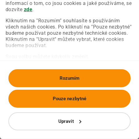
Chyba nastala na naší straně a už ji opravujeme.
informací o tom, co jsou cookies a jaké používáme, se
Zkuste prosím znovu načíst požadovanou stránku.
dozvíte
zde
.
Kliknutím na "Rozumím" souhlasíte s používáním
všech našich cookies. Po kliknutí na "Pouze nezbytné"
Obnovit stránku
Úvodní strana
budeme používat pouze nezbytné technické cookies.
Kliknutím na "Upravit" můžete vybrat, které cookies
budeme používat.
Svou volbu můžete kdykoliv změnit.
Rozumím
Pouze nezbytné
Upravit