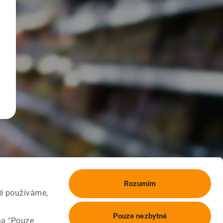
Rozumím
ké používáme,
Pouze nezbytné
na "Pouze