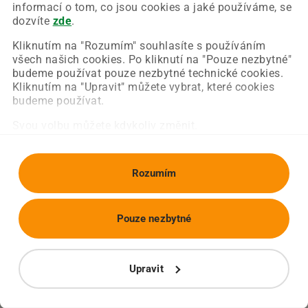
Chyba nastala na naší straně a už ji opravujeme.
informací o tom, co jsou cookies a jaké používáme, se
Zkuste prosím znovu načíst požadovanou stránku.
dozvíte
zde
.
Kliknutím na "Rozumím" souhlasíte s používáním
všech našich cookies. Po kliknutí na "Pouze nezbytné"
Obnovit stránku
Úvodní strana
budeme používat pouze nezbytné technické cookies.
Kliknutím na "Upravit" můžete vybrat, které cookies
budeme používat.
Svou volbu můžete kdykoliv změnit.
Rozumím
Pouze nezbytné
Upravit