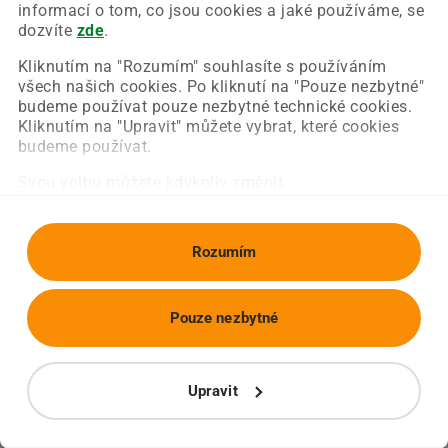
Chyba nastala na naší straně a už ji opravujeme.
informací o tom, co jsou cookies a jaké používáme, se
Zkuste prosím znovu načíst požadovanou stránku.
dozvíte
zde
.
Kliknutím na "Rozumím" souhlasíte s používáním
všech našich cookies. Po kliknutí na "Pouze nezbytné"
Obnovit stránku
Úvodní strana
budeme používat pouze nezbytné technické cookies.
Kliknutím na "Upravit" můžete vybrat, které cookies
budeme používat.
Svou volbu můžete kdykoliv změnit.
Rozumím
Pouze nezbytné
Upravit