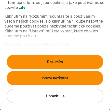
Chyba nastala na naší straně a už ji opravujeme.
informací o tom, co jsou cookies a jaké používáme, se
Zkuste prosím znovu načíst požadovanou stránku.
dozvíte
zde
.
Kliknutím na "Rozumím" souhlasíte s používáním
všech našich cookies. Po kliknutí na "Pouze nezbytné"
Obnovit stránku
Úvodní strana
budeme používat pouze nezbytné technické cookies.
Kliknutím na "Upravit" můžete vybrat, které cookies
budeme používat.
Svou volbu můžete kdykoliv změnit.
Rozumím
Pouze nezbytné
Upravit