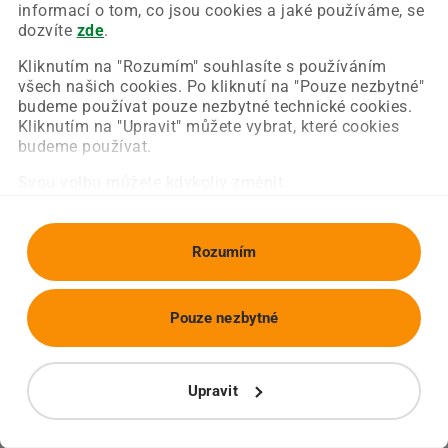
Chyba nastala na naší straně a už ji opravujeme.
informací o tom, co jsou cookies a jaké používáme, se
Zkuste prosím znovu načíst požadovanou stránku.
dozvíte
zde
.
Kliknutím na "Rozumím" souhlasíte s používáním
všech našich cookies. Po kliknutí na "Pouze nezbytné"
Obnovit stránku
Úvodní strana
budeme používat pouze nezbytné technické cookies.
Kliknutím na "Upravit" můžete vybrat, které cookies
budeme používat.
Svou volbu můžete kdykoliv změnit.
Rozumím
Pouze nezbytné
Upravit