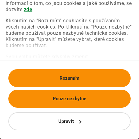
Chyba nastala na naší straně a už ji opravujeme.
informací o tom, co jsou cookies a jaké používáme, se
Zkuste prosím znovu načíst požadovanou stránku.
dozvíte
zde
.
Kliknutím na "Rozumím" souhlasíte s používáním
všech našich cookies. Po kliknutí na "Pouze nezbytné"
Obnovit stránku
Úvodní strana
budeme používat pouze nezbytné technické cookies.
Kliknutím na "Upravit" můžete vybrat, které cookies
budeme používat.
Svou volbu můžete kdykoliv změnit.
Rozumím
Pouze nezbytné
Upravit