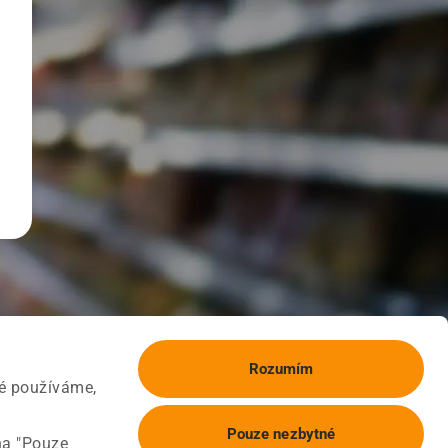
Rozumím
ké používáme,
Pouze nezbytné
na "Pouze