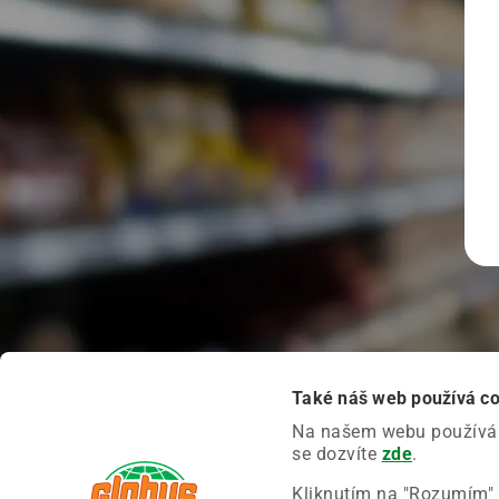
Také náš web používá c
Na našem webu používáme
se dozvíte
zde
.
Kliknutím na "Rozumím" 