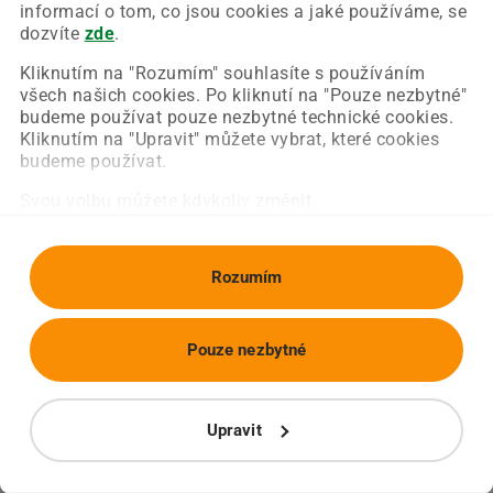
Chyba nastala na naší straně a už ji opravujeme.
informací o tom, co jsou cookies a jaké používáme, se
Zkuste prosím znovu načíst požadovanou stránku.
dozvíte
zde
.
Kliknutím na "Rozumím" souhlasíte s používáním
všech našich cookies. Po kliknutí na "Pouze nezbytné"
Obnovit stránku
Úvodní strana
budeme používat pouze nezbytné technické cookies.
Kliknutím na "Upravit" můžete vybrat, které cookies
budeme používat.
Svou volbu můžete kdykoliv změnit.
Rozumím
Pouze nezbytné
Upravit