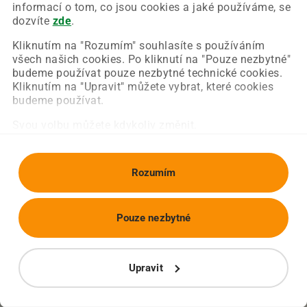
Chyba nastala na naší straně a už ji opravujeme.
informací o tom, co jsou cookies a jaké používáme, se
Zkuste prosím znovu načíst požadovanou stránku.
dozvíte
zde
.
Kliknutím na "Rozumím" souhlasíte s používáním
všech našich cookies. Po kliknutí na "Pouze nezbytné"
Obnovit stránku
Úvodní strana
budeme používat pouze nezbytné technické cookies.
Kliknutím na "Upravit" můžete vybrat, které cookies
budeme používat.
Svou volbu můžete kdykoliv změnit.
Rozumím
Pouze nezbytné
Upravit