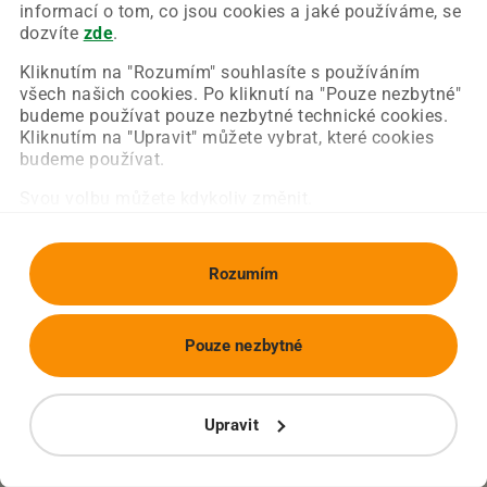
Chyba nastala na naší straně a už ji opravujeme.
informací o tom, co jsou cookies a jaké používáme, se
Zkuste prosím znovu načíst požadovanou stránku.
dozvíte
zde
.
Kliknutím na "Rozumím" souhlasíte s používáním
všech našich cookies. Po kliknutí na "Pouze nezbytné"
Obnovit stránku
Úvodní strana
budeme používat pouze nezbytné technické cookies.
Kliknutím na "Upravit" můžete vybrat, které cookies
budeme používat.
Svou volbu můžete kdykoliv změnit.
Rozumím
Pouze nezbytné
Upravit