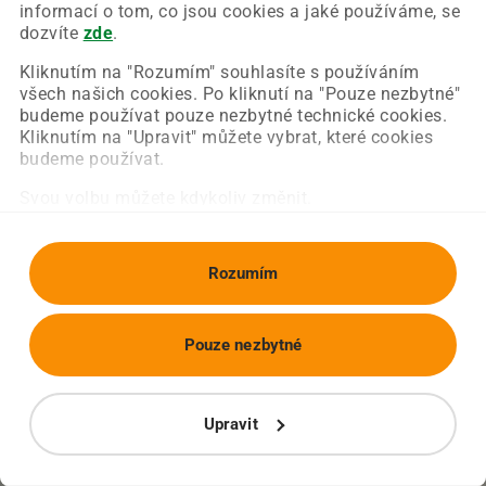
Chyba nastala na naší straně a už ji opravujeme.
informací o tom, co jsou cookies a jaké používáme, se
Zkuste prosím znovu načíst požadovanou stránku.
dozvíte
zde
.
Kliknutím na "Rozumím" souhlasíte s používáním
všech našich cookies. Po kliknutí na "Pouze nezbytné"
Obnovit stránku
Úvodní strana
budeme používat pouze nezbytné technické cookies.
Kliknutím na "Upravit" můžete vybrat, které cookies
budeme používat.
Svou volbu můžete kdykoliv změnit.
Rozumím
Pouze nezbytné
Upravit