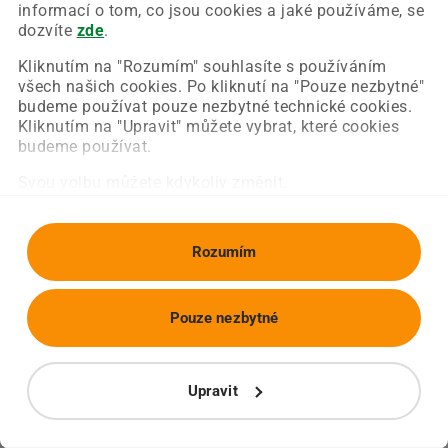
Chyba nastala na naší straně a už ji opravujeme.
informací o tom, co jsou cookies a jaké používáme, se
Zkuste prosím znovu načíst požadovanou stránku.
dozvíte
zde
.
Kliknutím na "Rozumím" souhlasíte s používáním
všech našich cookies. Po kliknutí na "Pouze nezbytné"
Obnovit stránku
Úvodní strana
budeme používat pouze nezbytné technické cookies.
Kliknutím na "Upravit" můžete vybrat, které cookies
budeme používat.
Svou volbu můžete kdykoliv změnit.
Rozumím
Pouze nezbytné
Upravit