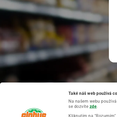
Také náš web používá c
Na našem webu používáme
se dozvíte
zde
.
Kliknutím na "Rozumím" 