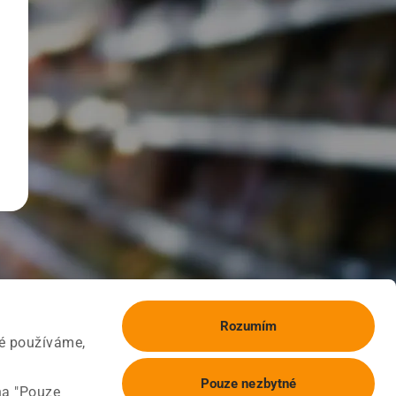
Rozumím
ké používáme,
Pouze nezbytné
na "Pouze