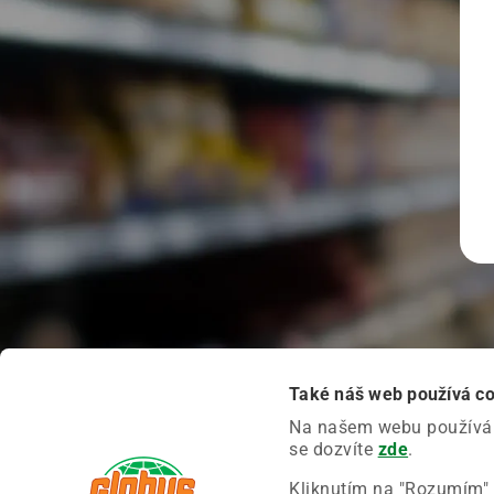
Také náš web používá c
Na našem webu používáme
se dozvíte
zde
.
Kliknutím na "Rozumím" 