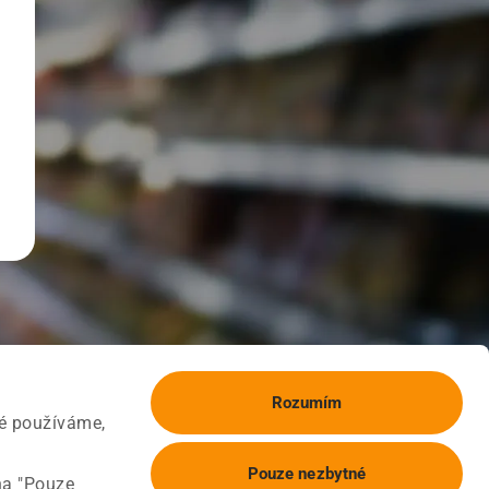
Rozumím
ké používáme,
Pouze nezbytné
na "Pouze