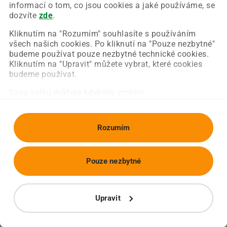
Chyba nastala na naší straně a už ji opravujeme.
informací o tom, co jsou cookies a jaké používáme, se
Zkuste prosím znovu načíst požadovanou stránku.
dozvíte
zde
.
Kliknutím na "Rozumím" souhlasíte s používáním
všech našich cookies. Po kliknutí na "Pouze nezbytné"
Obnovit stránku
Úvodní strana
budeme používat pouze nezbytné technické cookies.
Kliknutím na "Upravit" můžete vybrat, které cookies
budeme používat.
Svou volbu můžete kdykoliv změnit.
Rozumím
Pouze nezbytné
Upravit