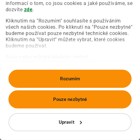
Chyba nastala na naší straně a už ji opravujeme.
informací o tom, co jsou cookies a jaké používáme, se
Zkuste prosím znovu načíst požadovanou stránku.
dozvíte
zde
.
Kliknutím na "Rozumím" souhlasíte s používáním
všech našich cookies. Po kliknutí na "Pouze nezbytné"
Obnovit stránku
Úvodní strana
budeme používat pouze nezbytné technické cookies.
Kliknutím na "Upravit" můžete vybrat, které cookies
budeme používat.
Svou volbu můžete kdykoliv změnit.
Rozumím
Pouze nezbytné
Upravit