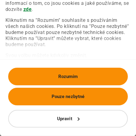
Chyba nastala na naší straně a už ji opravujeme.
informací o tom, co jsou cookies a jaké používáme, se
Zkuste prosím znovu načíst požadovanou stránku.
dozvíte
zde
.
Kliknutím na "Rozumím" souhlasíte s používáním
všech našich cookies. Po kliknutí na "Pouze nezbytné"
Obnovit stránku
Úvodní strana
budeme používat pouze nezbytné technické cookies.
Kliknutím na "Upravit" můžete vybrat, které cookies
budeme používat.
Svou volbu můžete kdykoliv změnit.
Rozumím
Pouze nezbytné
Upravit