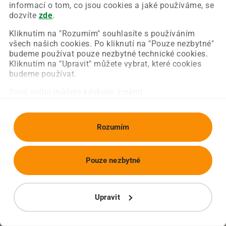
Chyba nastala na naší straně a už ji opravujeme.
informací o tom, co jsou cookies a jaké používáme, se
Zkuste prosím znovu načíst požadovanou stránku.
dozvíte
zde
.
Kliknutím na "Rozumím" souhlasíte s používáním
všech našich cookies. Po kliknutí na "Pouze nezbytné"
Obnovit stránku
Úvodní strana
budeme používat pouze nezbytné technické cookies.
Kliknutím na "Upravit" můžete vybrat, které cookies
budeme používat.
Svou volbu můžete kdykoliv změnit.
Rozumím
Pouze nezbytné
Upravit