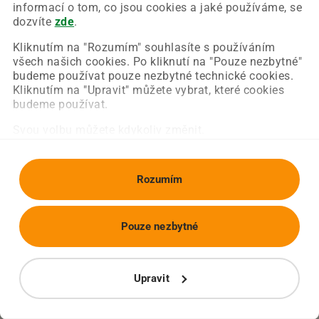
Chyba nastala na naší straně a už ji opravujeme.
informací o tom, co jsou cookies a jaké používáme, se
Zkuste prosím znovu načíst požadovanou stránku.
dozvíte
zde
.
Kliknutím na "Rozumím" souhlasíte s používáním
všech našich cookies. Po kliknutí na "Pouze nezbytné"
Obnovit stránku
Úvodní strana
budeme používat pouze nezbytné technické cookies.
Kliknutím na "Upravit" můžete vybrat, které cookies
budeme používat.
Svou volbu můžete kdykoliv změnit.
Rozumím
Pouze nezbytné
Upravit