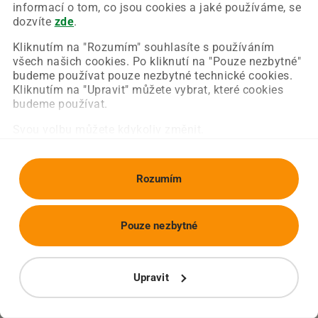
Chyba nastala na naší straně a už ji opravujeme.
informací o tom, co jsou cookies a jaké používáme, se
Zkuste prosím znovu načíst požadovanou stránku.
dozvíte
zde
.
Kliknutím na "Rozumím" souhlasíte s používáním
všech našich cookies. Po kliknutí na "Pouze nezbytné"
Obnovit stránku
Úvodní strana
budeme používat pouze nezbytné technické cookies.
Kliknutím na "Upravit" můžete vybrat, které cookies
budeme používat.
Svou volbu můžete kdykoliv změnit.
Rozumím
Pouze nezbytné
Upravit