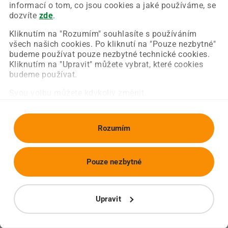
Chyba nastala na naší straně a už ji opravujeme.
informací o tom, co jsou cookies a jaké používáme, se
Zkuste prosím znovu načíst požadovanou stránku.
dozvíte
zde
.
Kliknutím na "Rozumím" souhlasíte s používáním
všech našich cookies. Po kliknutí na "Pouze nezbytné"
Obnovit stránku
Úvodní strana
budeme používat pouze nezbytné technické cookies.
Kliknutím na "Upravit" můžete vybrat, které cookies
budeme používat.
Svou volbu můžete kdykoliv změnit.
Rozumím
Pouze nezbytné
Upravit