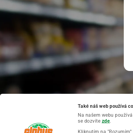
Také náš web používá c
Na našem webu používáme
se dozvíte
zde
.
Kliknutím na "Rozumím" 