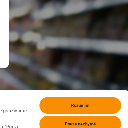
Rozumím
ké používáme,
Pouze nezbytné
na "Pouze