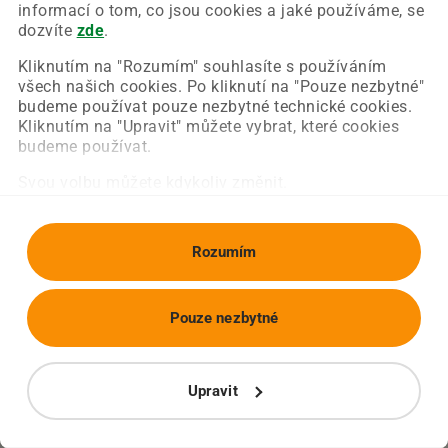
Chyba nastala na naší straně a už ji opravujeme.
informací o tom, co jsou cookies a jaké používáme, se
Zkuste prosím znovu načíst požadovanou stránku.
dozvíte
zde
.
Kliknutím na "Rozumím" souhlasíte s používáním
všech našich cookies. Po kliknutí na "Pouze nezbytné"
Obnovit stránku
Úvodní strana
budeme používat pouze nezbytné technické cookies.
Kliknutím na "Upravit" můžete vybrat, které cookies
budeme používat.
Svou volbu můžete kdykoliv změnit.
Rozumím
Pouze nezbytné
Upravit