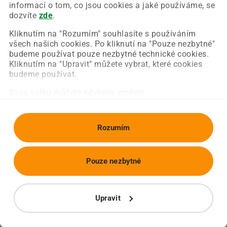
Chyba nastala na naší straně a už ji opravujeme.
informací o tom, co jsou cookies a jaké používáme, se
Zkuste prosím znovu načíst požadovanou stránku.
dozvíte
zde
.
Kliknutím na "Rozumím" souhlasíte s používáním
všech našich cookies. Po kliknutí na "Pouze nezbytné"
Obnovit stránku
Úvodní strana
budeme používat pouze nezbytné technické cookies.
Kliknutím na "Upravit" můžete vybrat, které cookies
budeme používat.
Svou volbu můžete kdykoliv změnit.
Rozumím
Pouze nezbytné
Upravit