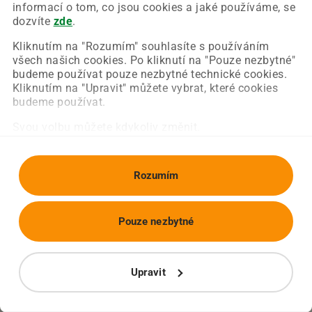
Chyba nastala na naší straně a už ji opravujeme.
informací o tom, co jsou cookies a jaké používáme, se
Zkuste prosím znovu načíst požadovanou stránku.
dozvíte
zde
.
Kliknutím na "Rozumím" souhlasíte s používáním
všech našich cookies. Po kliknutí na "Pouze nezbytné"
Obnovit stránku
Úvodní strana
budeme používat pouze nezbytné technické cookies.
Kliknutím na "Upravit" můžete vybrat, které cookies
budeme používat.
Svou volbu můžete kdykoliv změnit.
Rozumím
Pouze nezbytné
Upravit