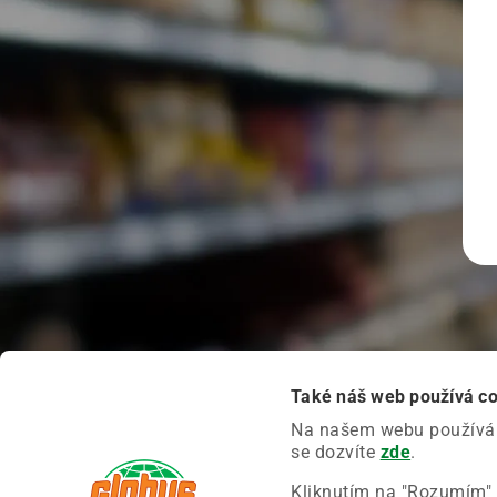
Také náš web používá c
Na našem webu používáme
se dozvíte
zde
.
Kliknutím na "Rozumím" 