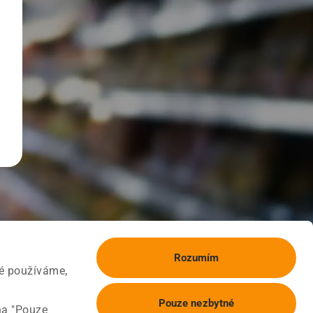
Rozumím
ké používáme,
Pouze nezbytné
na "Pouze