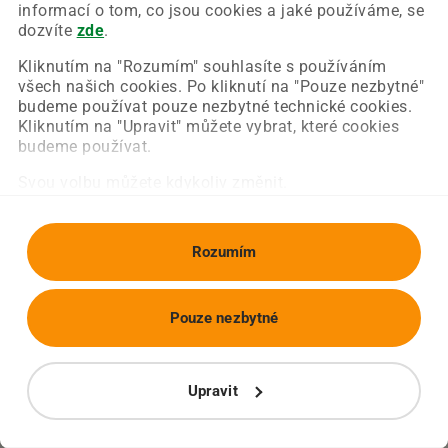
Chyba nastala na naší straně a už ji opravujeme.
informací o tom, co jsou cookies a jaké používáme, se
Zkuste prosím znovu načíst požadovanou stránku.
dozvíte
zde
.
Kliknutím na "Rozumím" souhlasíte s používáním
všech našich cookies. Po kliknutí na "Pouze nezbytné"
Obnovit stránku
Úvodní strana
budeme používat pouze nezbytné technické cookies.
Kliknutím na "Upravit" můžete vybrat, které cookies
budeme používat.
Svou volbu můžete kdykoliv změnit.
Rozumím
Pouze nezbytné
Upravit