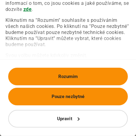
Chyba nastala na naší straně a už ji opravujeme.
informací o tom, co jsou cookies a jaké používáme, se
Zkuste prosím znovu načíst požadovanou stránku.
dozvíte
zde
.
Kliknutím na "Rozumím" souhlasíte s používáním
všech našich cookies. Po kliknutí na "Pouze nezbytné"
Obnovit stránku
Úvodní strana
budeme používat pouze nezbytné technické cookies.
Kliknutím na "Upravit" můžete vybrat, které cookies
budeme používat.
Svou volbu můžete kdykoliv změnit.
Rozumím
Pouze nezbytné
Upravit