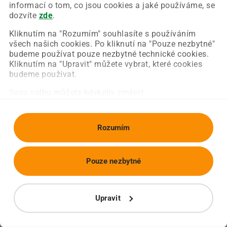
Chyba nastala na naší straně a už ji opravujeme.
informací o tom, co jsou cookies a jaké používáme, se
Zkuste prosím znovu načíst požadovanou stránku.
dozvíte
zde
.
Kliknutím na "Rozumím" souhlasíte s používáním
všech našich cookies. Po kliknutí na "Pouze nezbytné"
Obnovit stránku
Úvodní strana
budeme používat pouze nezbytné technické cookies.
Kliknutím na "Upravit" můžete vybrat, které cookies
budeme používat.
Svou volbu můžete kdykoliv změnit.
Rozumím
Pouze nezbytné
Upravit