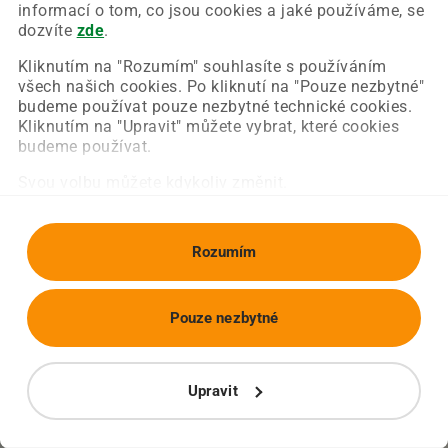
Chyba nastala na naší straně a už ji opravujeme.
informací o tom, co jsou cookies a jaké používáme, se
Zkuste prosím znovu načíst požadovanou stránku.
dozvíte
zde
.
Kliknutím na "Rozumím" souhlasíte s používáním
všech našich cookies. Po kliknutí na "Pouze nezbytné"
Obnovit stránku
Úvodní strana
budeme používat pouze nezbytné technické cookies.
Kliknutím na "Upravit" můžete vybrat, které cookies
budeme používat.
Svou volbu můžete kdykoliv změnit.
Rozumím
Pouze nezbytné
Upravit