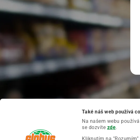
Také náš web používá c
Na našem webu používáme
se dozvíte
zde
.
Kliknutím na "Rozumím" 