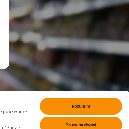
Rozumím
ké používáme,
Pouze nezbytné
na "Pouze