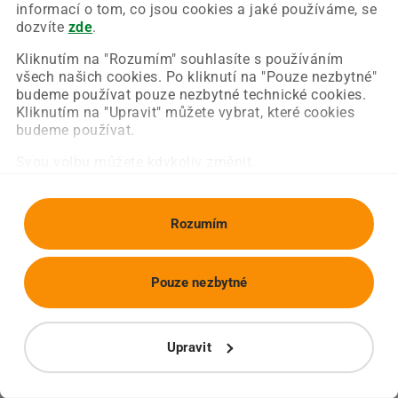
Chyba nastala na naší straně a už ji opravujeme.
informací o tom, co jsou cookies a jaké používáme, se
Zkuste prosím znovu načíst požadovanou stránku.
dozvíte
zde
.
Kliknutím na "Rozumím" souhlasíte s používáním
všech našich cookies. Po kliknutí na "Pouze nezbytné"
Obnovit stránku
Úvodní strana
budeme používat pouze nezbytné technické cookies.
Kliknutím na "Upravit" můžete vybrat, které cookies
budeme používat.
Svou volbu můžete kdykoliv změnit.
Rozumím
Pouze nezbytné
Upravit