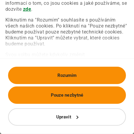
Chyba nastala na naší straně a už ji opravujeme.
informací o tom, co jsou cookies a jaké používáme, se
Zkuste prosím znovu načíst požadovanou stránku.
dozvíte
zde
.
Kliknutím na "Rozumím" souhlasíte s používáním
všech našich cookies. Po kliknutí na "Pouze nezbytné"
Obnovit stránku
Úvodní strana
budeme používat pouze nezbytné technické cookies.
Kliknutím na "Upravit" můžete vybrat, které cookies
budeme používat.
Svou volbu můžete kdykoliv změnit.
Rozumím
Pouze nezbytné
Upravit