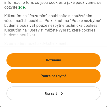
Chyba nastala na naší straně a už ji opravujeme.
informací o tom, co jsou cookies a jaké používáme, se
Zkuste prosím znovu načíst požadovanou stránku.
dozvíte
zde
.
Kliknutím na "Rozumím" souhlasíte s používáním
všech našich cookies. Po kliknutí na "Pouze nezbytné"
Obnovit stránku
Úvodní strana
budeme používat pouze nezbytné technické cookies.
Kliknutím na "Upravit" můžete vybrat, které cookies
budeme používat.
Svou volbu můžete kdykoliv změnit.
Rozumím
Pouze nezbytné
Upravit