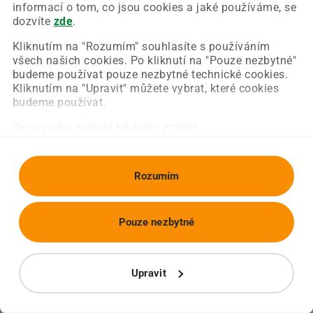
Chyba nastala na naší straně a už ji opravujeme.
informací o tom, co jsou cookies a jaké používáme, se
Zkuste prosím znovu načíst požadovanou stránku.
dozvíte
zde
.
Kliknutím na "Rozumím" souhlasíte s používáním
všech našich cookies. Po kliknutí na "Pouze nezbytné"
Obnovit stránku
Úvodní strana
budeme používat pouze nezbytné technické cookies.
Kliknutím na "Upravit" můžete vybrat, které cookies
budeme používat.
Svou volbu můžete kdykoliv změnit.
Rozumím
Pouze nezbytné
Upravit