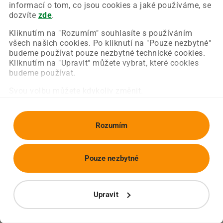
Chyba nastala na naší straně a už ji opravujeme.
informací o tom, co jsou cookies a jaké používáme, se
Zkuste prosím znovu načíst požadovanou stránku.
dozvíte
zde
.
Kliknutím na "Rozumím" souhlasíte s používáním
všech našich cookies. Po kliknutí na "Pouze nezbytné"
Obnovit stránku
Úvodní strana
budeme používat pouze nezbytné technické cookies.
Kliknutím na "Upravit" můžete vybrat, které cookies
budeme používat.
Svou volbu můžete kdykoliv změnit.
Rozumím
Pouze nezbytné
Upravit