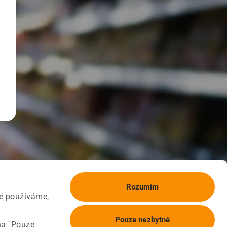
Rozumím
ké používáme,
Pouze nezbytné
na "Pouze