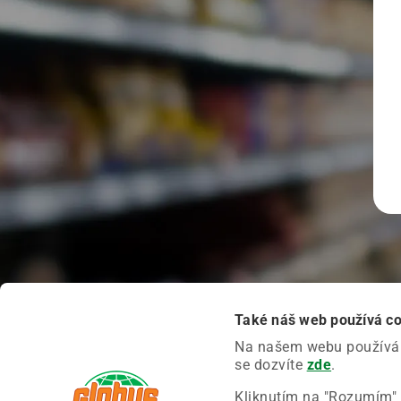
Také náš web používá c
Na našem webu používáme
se dozvíte
zde
.
Kliknutím na "Rozumím" 