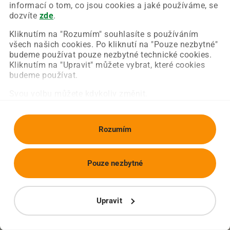
Chyba nastala na naší straně a už ji opravujeme.
informací o tom, co jsou cookies a jaké používáme, se
Zkuste prosím znovu načíst požadovanou stránku.
dozvíte
zde
.
Kliknutím na "Rozumím" souhlasíte s používáním
všech našich cookies. Po kliknutí na "Pouze nezbytné"
Obnovit stránku
Úvodní strana
budeme používat pouze nezbytné technické cookies.
Kliknutím na "Upravit" můžete vybrat, které cookies
budeme používat.
Svou volbu můžete kdykoliv změnit.
Rozumím
Pouze nezbytné
Upravit