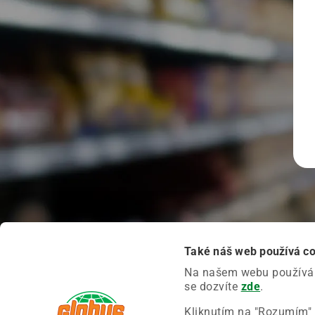
Také náš web používá c
Na našem webu používáme
se dozvíte
zde
.
Kliknutím na "Rozumím" 