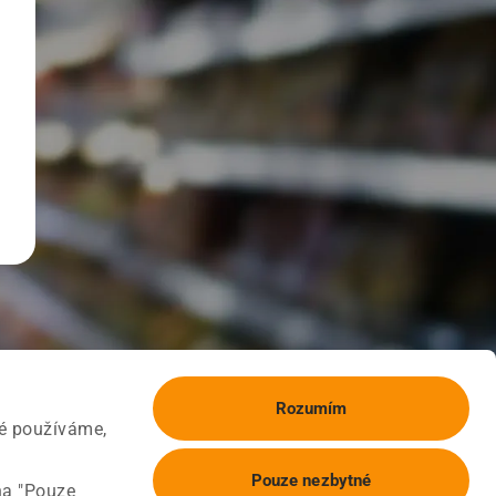
Rozumím
ké používáme,
Pouze nezbytné
na "Pouze