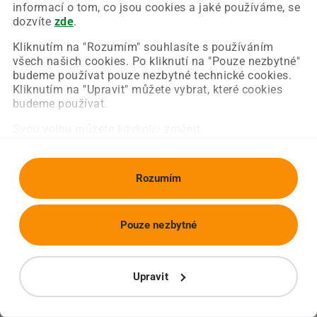
Chyba nastala na naší straně a už ji opravujeme.
informací o tom, co jsou cookies a jaké používáme, se
Zkuste prosím znovu načíst požadovanou stránku.
dozvíte
zde
.
Kliknutím na "Rozumím" souhlasíte s používáním
všech našich cookies. Po kliknutí na "Pouze nezbytné"
Obnovit stránku
Úvodní strana
budeme používat pouze nezbytné technické cookies.
Kliknutím na "Upravit" můžete vybrat, které cookies
budeme používat.
Svou volbu můžete kdykoliv změnit.
Rozumím
Pouze nezbytné
Upravit