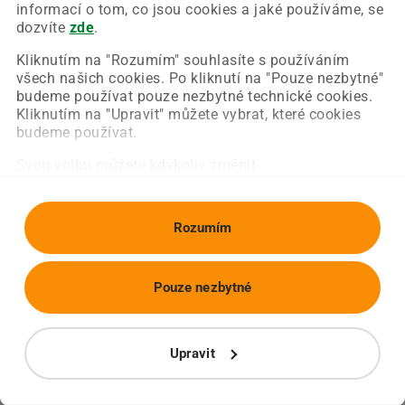
Chyba nastala na naší straně a už ji opravujeme.
informací o tom, co jsou cookies a jaké používáme, se
Zkuste prosím znovu načíst požadovanou stránku.
dozvíte
zde
.
Kliknutím na "Rozumím" souhlasíte s používáním
všech našich cookies. Po kliknutí na "Pouze nezbytné"
Obnovit stránku
Úvodní strana
budeme používat pouze nezbytné technické cookies.
Kliknutím na "Upravit" můžete vybrat, které cookies
budeme používat.
Svou volbu můžete kdykoliv změnit.
Rozumím
Pouze nezbytné
Upravit