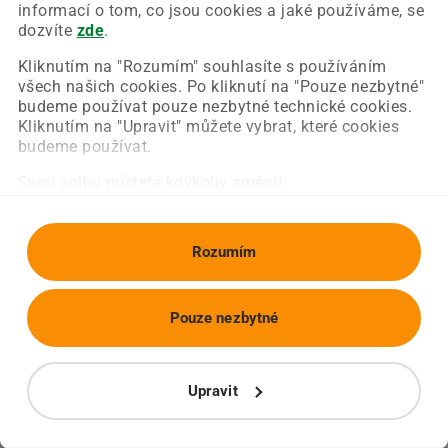
Chyba nastala na naší straně a už ji opravujeme.
informací o tom, co jsou cookies a jaké používáme, se
Zkuste prosím znovu načíst požadovanou stránku.
dozvíte
zde
.
Kliknutím na "Rozumím" souhlasíte s používáním
všech našich cookies. Po kliknutí na "Pouze nezbytné"
Obnovit stránku
Úvodní strana
budeme používat pouze nezbytné technické cookies.
Kliknutím na "Upravit" můžete vybrat, které cookies
budeme používat.
Svou volbu můžete kdykoliv změnit.
Rozumím
Pouze nezbytné
Upravit