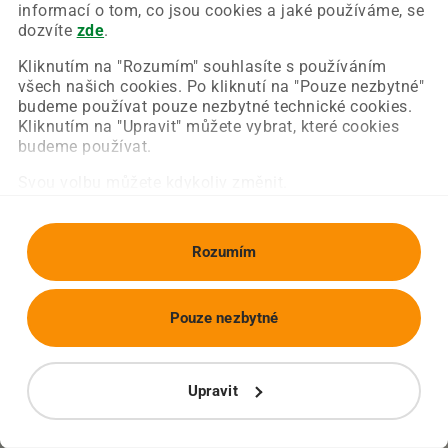
Chyba nastala na naší straně a už ji opravujeme.
informací o tom, co jsou cookies a jaké používáme, se
Zkuste prosím znovu načíst požadovanou stránku.
dozvíte
zde
.
Kliknutím na "Rozumím" souhlasíte s používáním
všech našich cookies. Po kliknutí na "Pouze nezbytné"
Obnovit stránku
Úvodní strana
budeme používat pouze nezbytné technické cookies.
Kliknutím na "Upravit" můžete vybrat, které cookies
budeme používat.
Svou volbu můžete kdykoliv změnit.
Rozumím
Pouze nezbytné
Upravit