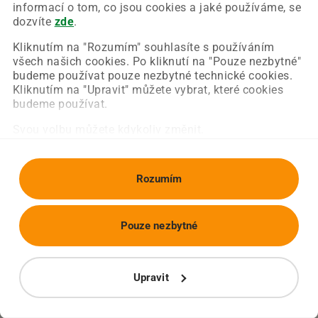
Chyba nastala na naší straně a už ji opravujeme.
informací o tom, co jsou cookies a jaké používáme, se
Zkuste prosím znovu načíst požadovanou stránku.
dozvíte
zde
.
Kliknutím na "Rozumím" souhlasíte s používáním
všech našich cookies. Po kliknutí na "Pouze nezbytné"
Obnovit stránku
Úvodní strana
budeme používat pouze nezbytné technické cookies.
Kliknutím na "Upravit" můžete vybrat, které cookies
budeme používat.
Svou volbu můžete kdykoliv změnit.
Rozumím
Pouze nezbytné
Upravit