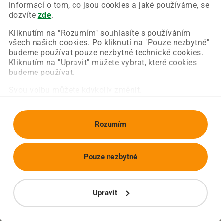
Chyba nastala na naší straně a už ji opravujeme.
informací o tom, co jsou cookies a jaké používáme, se
Zkuste prosím znovu načíst požadovanou stránku.
dozvíte
zde
.
Kliknutím na "Rozumím" souhlasíte s používáním
všech našich cookies. Po kliknutí na "Pouze nezbytné"
Obnovit stránku
Úvodní strana
budeme používat pouze nezbytné technické cookies.
Kliknutím na "Upravit" můžete vybrat, které cookies
budeme používat.
Svou volbu můžete kdykoliv změnit.
Rozumím
Pouze nezbytné
Upravit