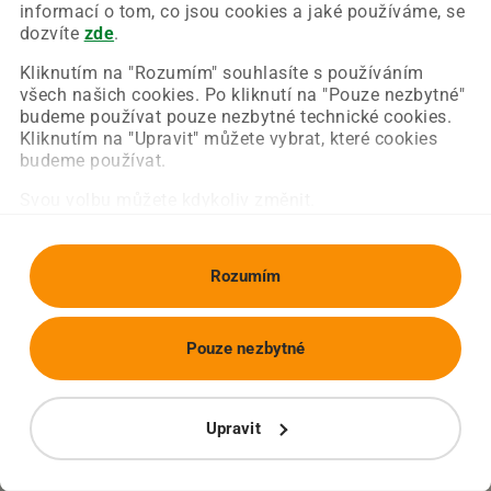
Chyba nastala na naší straně a už ji opravujeme.
informací o tom, co jsou cookies a jaké používáme, se
Zkuste prosím znovu načíst požadovanou stránku.
dozvíte
zde
.
Kliknutím na "Rozumím" souhlasíte s používáním
všech našich cookies. Po kliknutí na "Pouze nezbytné"
Obnovit stránku
Úvodní strana
budeme používat pouze nezbytné technické cookies.
Kliknutím na "Upravit" můžete vybrat, které cookies
budeme používat.
Svou volbu můžete kdykoliv změnit.
Rozumím
Pouze nezbytné
Upravit